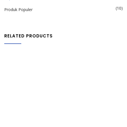
(10)
Produk Populer
RELATED PRODUCTS
Tumbler
Rp
50,000
Notebook
Rp
35,000